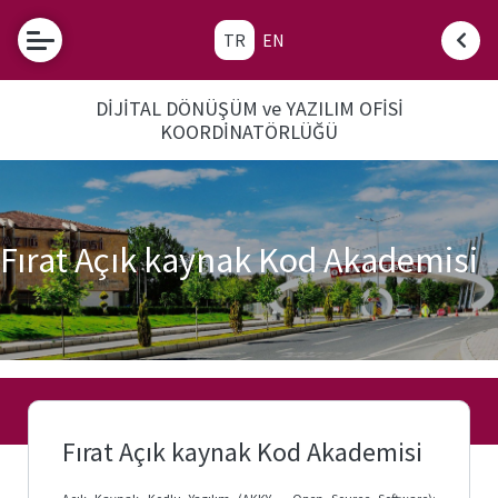
TR
EN
Akademik
Takvim
DİJİTAL DÖNÜŞÜM ve YAZILIM OFİSİ
KOORDİNATÖRLÜĞÜ
Fırat
E-
Posta
Etkinlikler
Fırat Açık kaynak Kod Akademisi
Şifre
Oluşturma
Robotu
Öğrenci
İşleri
Otomosyonu
Fırat Açık kaynak Kod Akademisi
Üniversite
Kütüphanesi