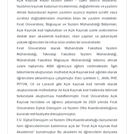
Açık Kaynak Kodlu Yazılım (AKKY - Open Source Software):
Yazılımın kaynak kodunun incelenmesi, değiştirilmesi ve yazılımı
Fırat
elinde bulunduran kişinin yazılımı üçüncü kişilere ücretli veya
Haber
ücretsiz dağıtabilmesini mümkün kılan bir yazılım modelidir.
Fırat Üniversitesi, Bilgisayar ve Yazılım Mühendisliği Bölümleri,
Fırat
Açık Kaynak kod toplulukları ve Açık Kaynak içerik üreticilerine
Teknokent
destek olan akademik kadroları, idari yapıları ve potansiyeli
yüksek öğrencileri ile nihai ürün üreten bir üniversitedir.
Fırat
Fırat Üniversitesi olarak Mühendislik Fakültesi Yazılım
VPN
Mühendisliği, Teknoloji Fakültesi Yazılım Mühendisliği,
Mühendislik Fakültesi Bilgisayar Mühendisliği bölümü olmak
üzere toplamda 4000 öğrenciye eğitim verilmektedir. İlgili
bölümlerde oluşturulan müfredat Açık Kaynak kod ağırlıklı olarak
öğrencilere aktarılmaya çalışılmıştır. Ders içerikleri C, JAVA, PHP,
PYTON, C# ve Laravel gibi Açık kaynak kod temelli olarak
oluşturularak müfredatlar ile Açık Kaynak kod hakkında bilimsel
farkındalık oluşturması hedeflenmiştir. Fırat Üniversitesi Açık
Kaynak tecrübesi ve öğrenci potansiyeli ile 2020 yılında Fırat
Üniversitesi Dijital Dönüşüm ve Yazılım Ofisi Koordinatörlüğünü
kurarak reel faaliyete dönüştürmüştür.
F.Ü. Dijital Dönüşüm ve Yazılım Ofisi Koordinatörlüğü bünyesinde
tüm öğrencilerimizin katılımına açık bir “Fırat Açık kaynak Kod
Akademisi” kurulmuştur. Bu akademi ile öğrencilerin dünyada