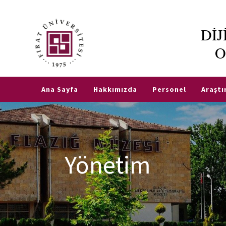
Dİ
Akademik
O
Takvim
TR
EN
Fırat
E-
Ana Sayfa
Hakkımızda
Personel
Araşt
Posta
Etkinlikler
Yönetim
Şifre
Oluşturma
Robotu
Öğrenci
İşleri
Otomosyonu