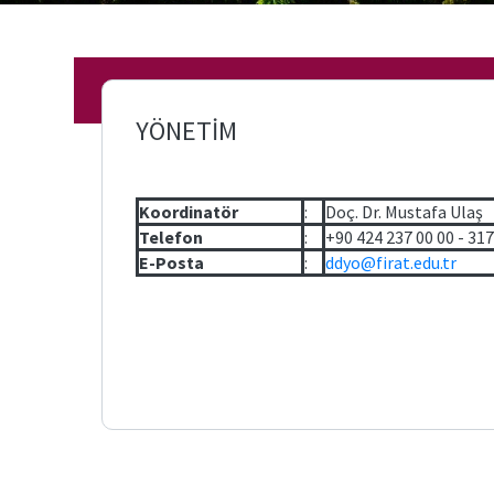
Üniversite
Kütüphanesi
YÖNETİM
Fırat
Haber
Koordinatör
:
Doç. Dr. Mustafa Ulaş
Fırat
Telefon
:
+90 424 237 00 00 - 31
Teknokent
E-Posta
:
ddyo@firat.edu.tr
Fırat
VPN