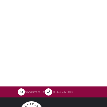
ddyo@firat.edu.tr
90 (424) 237 00 00