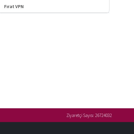
Fırat VPN
Ziyaretçi Sayısı:
26724032