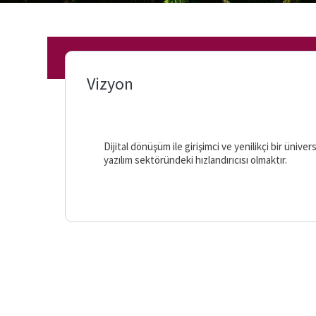
Üniversite
Kütüphanesi
Vizyon
Fırat
Haber
Fırat
Dijital dönüşüm ile girişimci ve yenilikçi bir üni
Teknokent
yazılım sektöründeki hızlandırıcısı olmaktır.
Fırat
VPN