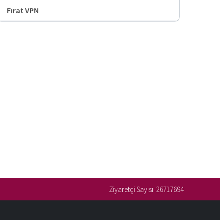
Fırat VPN
Ziyaretçi Sayısı:
26717694