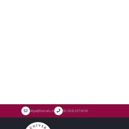
ddyo@firat.edu.tr
90 (424) 237 00 00