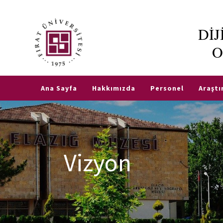
Dİ
Akademik
O
Takvim
TR
EN
Fırat
E-
Ana Sayfa
Hakkımızda
Personel
Araşt
Posta
Etkinlikler
Vizyon
Şifre
Oluşturma
Robotu
Öğrenci
İşleri
Otomosyonu