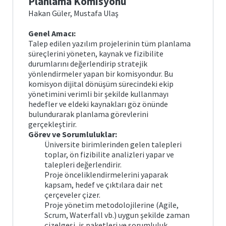
Planlama Komisyonu
Hakan Güler, Mustafa Ulaş
Fırat
Haber
Genel Amacı:
Talep edilen yazılım projelerinin tüm planlama
Fırat
süreçlerini yöneten, kaynak ve fizibilite
Teknokent
durumlarını değerlendirip stratejik
yönlendirmeler yapan bir komisyondur. Bu
Fırat
komisyon dijital dönüşüm sürecindeki ekip
VPN
yönetimini verimli bir şekilde kullanmayı
hedefler ve eldeki kaynakları göz önünde
bulundurarak planlama görevlerini
gerçekleştirir.
Görev ve Sorumluluklar:
Üniversite birimlerinden gelen talepleri
toplar, ön fizibilite analizleri yapar ve
talepleri değerlendirir.
Proje önceliklendirmelerini yaparak
kapsam, hedef ve çıktılara dair net
çerçeveler çizer.
Proje yönetim metodolojilerine (Agile,
Scrum, Waterfall vb.) uygun şekilde zaman
çizelgesi, iş paketleri ve sorumluluk