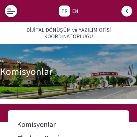
TR
EN
Akademik
Takvim
DİJİTAL DÖNÜŞÜM ve YAZILIM OFİSİ
KOORDİNATÖRLÜĞÜ
Fırat
E-
Posta
Etkinlikler
Komisyonlar
Şifre
Oluşturma
Robotu
Öğrenci
İşleri
Otomosyonu
Komisyonlar
Üniversite
Kütüphanesi